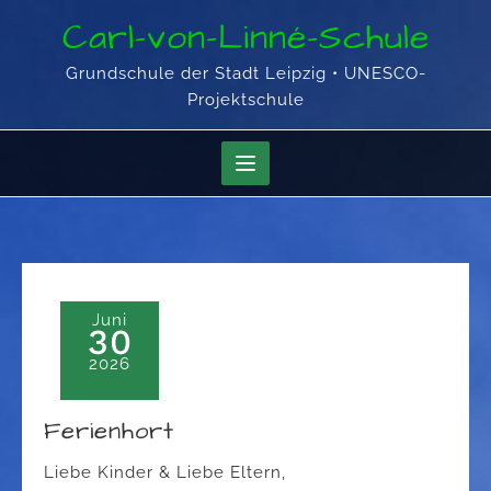
Skip
Carl-von-Linné-Schule
to
content
Grundschule der Stadt Leipzig • UNESCO-
Projektschule
Juni
30
2026
Ferienhort
Liebe Kinder & Liebe Eltern,