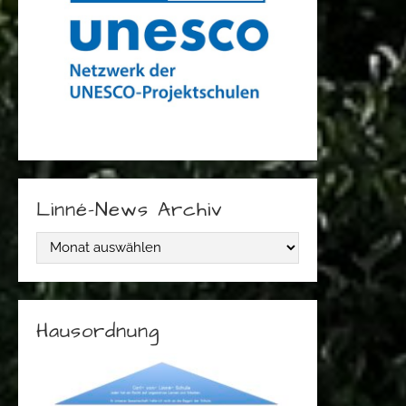
Linné-News Archiv
L
i
n
Hausordnung
n
é