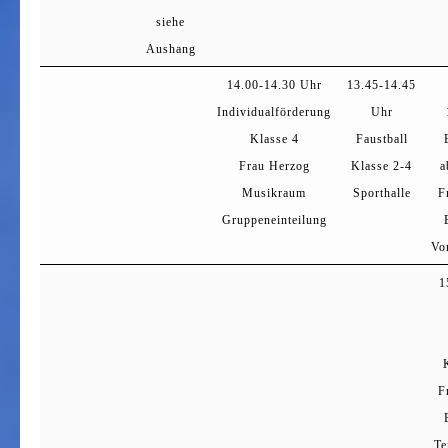
siehe
Aushang
14.00-14.30 Uhr
13.45-14.45
Individualförderung
Uhr
Klasse 4
Faustball
Frau Herzog
Klasse 2-4
a
Musikraum
Sporthalle
F
Gruppeneinteilung
Vo
1
F
Te