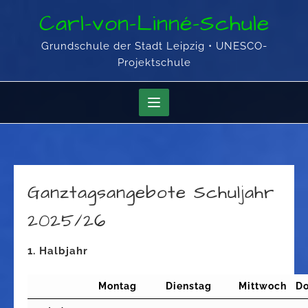
Skip
Carl-von-Linné-Schule
to
content
Grundschule der Stadt Leipzig • UNESCO-
Projektschule
Ganztagsangebote Schuljahr
2025/26
1. Halbjahr
Montag
Dienstag
Mittwoch
Do