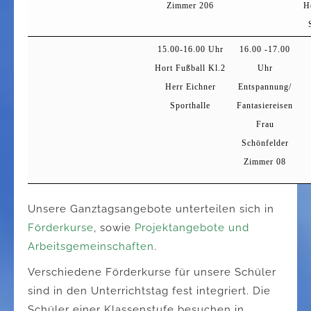
Zimmer 206
H
15.00-16.00 Uhr
16.00 -17.00
Hort Fußball Kl.2
Uhr
Herr Eichner
Entspannung/
Sporthalle
Fantasiereisen
Frau
Schönfelder
Zimmer 08
Unsere Ganztagsangebote unterteilen sich in
Förderkurse
, sowie
Projektangebote und
Arbeitsgemeinschaften
.
Verschiedene Förderkurse für unsere Schüler
sind in den Unterrichtstag fest integriert. Die
Schüler einer Klassenstufe besuchen in