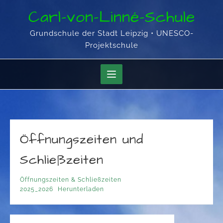
Skip
Carl-von-Linné-Schule
to
content
Grundschule der Stadt Leipzig • UNESCO-
Projektschule
Öffnungszeiten und
Schließzeiten
Öffnungszeiten & Schließzeiten
2025_2026
Herunterladen