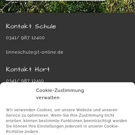
Kontakt Schule
0341/ 987 12400
linneschule@t-online.de
Kontakt Hort
0341/ 987 12410
Cookie-Zustimmung
hort-carl-von-linne-schule@leipzig.de
verwalten
Wir verwenden Cookies, um unsere Website und unseren
Service zu optimieren. Wenn Sie Ihre Zustimmung nicht
erteilen, können bestimmte Funktionen beeinträchtigt werden.
Sie können Ihre Einstellungen jederzeit in unserer Cookie-
Richtline ändern.