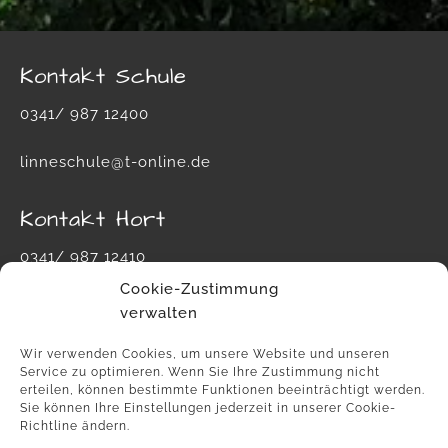
Kontakt Schule
0341/ 987 12400
linneschule@t-online.de
Kontakt Hort
0341/ 987 12410
Cookie-Zustimmung
hort-carl-von-linne-schule@leipzig.de
verwalten
Wir verwenden Cookies, um unsere Website und unseren
Service zu optimieren. Wenn Sie Ihre Zustimmung nicht
erteilen, können bestimmte Funktionen beeinträchtigt werden.
Sie können Ihre Einstellungen jederzeit in unserer Cookie-
Richtline ändern.