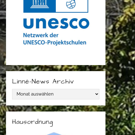
Linné-News Archiv
L
i
n
Hausordnung
n