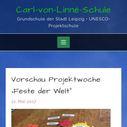
Skip
Carl-von-Linné-Schule
to
content
Grundschule der Stadt Leipzig • UNESCO-
Projektschule
Vorschau Projektwoche
„Feste der Welt“
12. Mai 2017