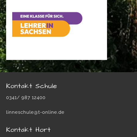
v
Kontakt Schule
0341/ 987 12400
linneschule@t-online.de
Kontakt Hort