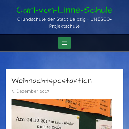
Skip
Carl-von-Linné-Schule
to
content
Grundschule der Stadt Leipzig • UNESCO-
Projektschule
Weihnachtspostaktion
3. Dezember 2017