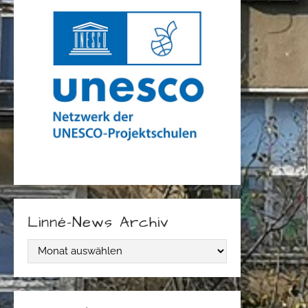
Linné-News Archiv
L
i
n