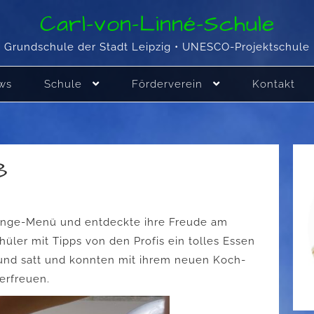
Carl-von-Linné-Schule
Grundschule der Stadt Leipzig • UNESCO-Projektschule
ws
Schule
Förderverein
Kontakt
ß
-Gänge-Menü und entdeckte ihre Freude am
üler mit Tipps von den Profis ein tolles Essen
 und satt und konnten mit ihrem neuen Koch-
erfreuen.