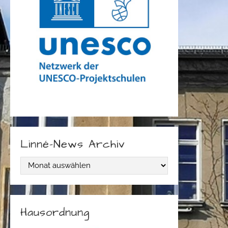
Linné-News Archiv
L
i
n
Hausordnung
n