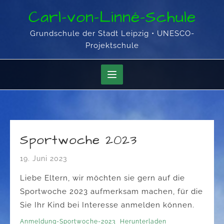
Skip
Carl-von-Linné-Schule
to
content
Grundschule der Stadt Leipzig • UNESCO-
Projektschule
Sportwoche 2023
19. Juni 2023
Liebe Eltern, wir möchten sie gern auf die
Sportwoche 2023 aufmerksam machen, für die
Sie Ihr Kind bei Interesse anmelden können.
Anmeldung-Sportwoche-2023
Herunterladen