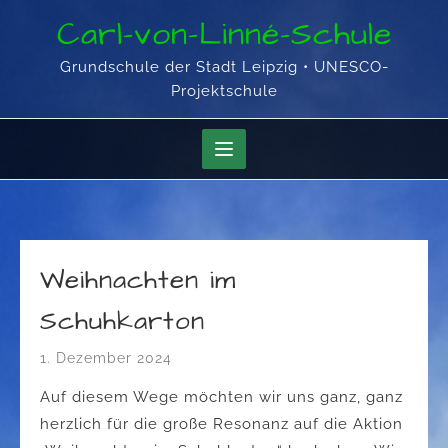
Skip
Carl-von-Linné-Schule
to
content
Grundschule der Stadt Leipzig • UNESCO-
Projektschule
Weihnachten im
Schuhkarton
1. Dezember 2024
Auf diesem Wege möchten wir uns ganz, ganz
herzlich für die große Resonanz auf die Aktion