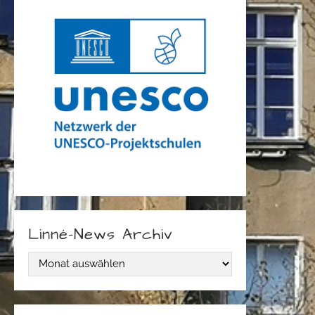
Linné-News Archiv
L
i
n