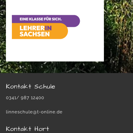
v
Kontakt Schule
0341/ 987 12400
linneschule@t-online.de
Kontakt Hort