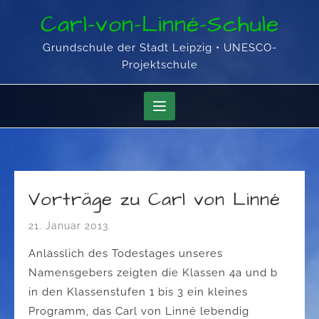
Skip
Carl-von-Linné-Schule
to
content
Grundschule der Stadt Leipzig • UNESCO-
Projektschule
Vorträge zu Carl von Linné
21. Januar 2013
Anlässlich des Todestages unseres
Namensgebers zeigten die Klassen 4a und b
in den Klassenstufen 1 bis 3 ein kleines
Programm, das Carl von Linné lebendig