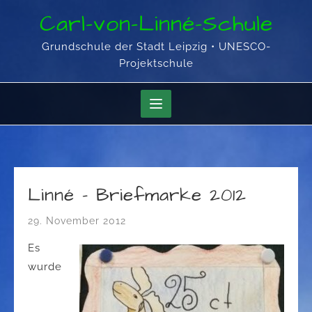
Skip
Carl-von-Linné-Schule
to
content
Grundschule der Stadt Leipzig • UNESCO-
Projektschule
Linné – Briefmarke 2012
29. November 2012
Es
wurde