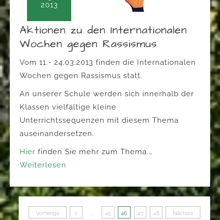
2013
Aktionen zu den Internationalen
Wochen gegen Rassismus
Vom 11.- 24.03.2013 finden die Internationalen
Wochen gegen Rassismus statt.
An unserer Schule werden sich innerhalb der
Klassen vielfältige kleine
Unterrichtssequenzen mit diesem Thema
auseinandersetzen.
Hier
finden Sie mehr zum Thema.…
Weiterlesen
Seitennummerierung
Vorherige
1
…
45
46
47
48
Nächste