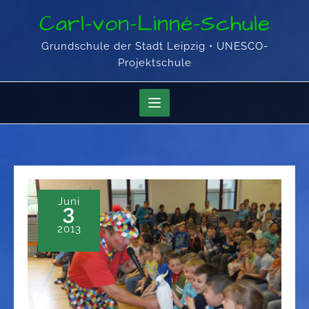
Skip
Carl-von-Linné-Schule
to
content
Grundschule der Stadt Leipzig • UNESCO-
Projektschule
Juni
3
2013